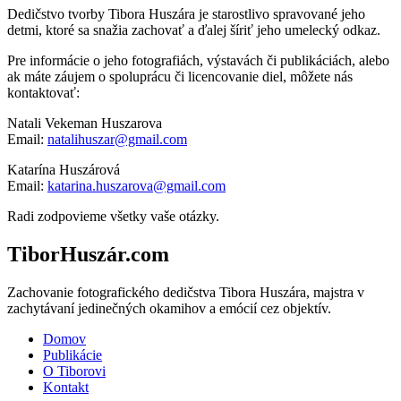
Dedičstvo tvorby Tibora Huszára je starostlivo spravované jeho
detmi, ktoré sa snažia zachovať a ďalej šíriť jeho umelecký odkaz.
Pre informácie o jeho fotografiách, výstavách či publikáciách, alebo
ak máte záujem o spoluprácu či licencovanie diel, môžete nás
kontaktovať:
Natali Vekeman Huszarova
Email:
natalihuszar@gmail.com
Katarína Huszárová
Email:
katarina.huszarova@gmail.com
Radi zodpovieme všetky vaše otázky.
TiborHuszár.com
Zachovanie fotografického dedičstva Tibora Huszára, majstra v
zachytávaní jedinečných okamihov a emócií cez objektív.
Domov
Publikácie
O Tiborovi
Kontakt