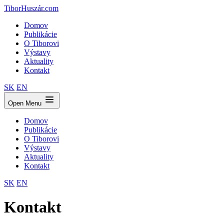
TiborHuszár.com
Domov
Publikácie
O Tiborovi
Výstavy
Aktuality
Kontakt
SK
EN
Open Menu
Domov
Publikácie
O Tiborovi
Výstavy
Aktuality
Kontakt
SK
EN
Kontakt