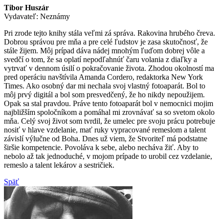
Tibor Huszár
Vydavateľ: Neznámy
Pri zrode tejto knihy stála veľmi zá správa. Rakovina hrubého čreva.
Dobrou správou pre mňa a pre celé ľudstov je zasa skutočnosť, že
stále žijem. Môj prípad dáva nádej mnohým ľuďom dobrej vôle a
svedčí o tom, že sa oplatí nepodľahnúť čaru volania z diaľky a
vytrvať v dennom úsilí o pokračovanie života. Zhodou okolností ma
pred operáciu navštívila Amanda Cordero, redaktorka New York
Times. Ako osobný dar mi nechala svoj vlastný fotoaparát. Bol to
môj prvý digitál a bol som presvedčený, že ho nikdy nepoužijem.
Opak sa stal pravdou. Práve tento fotoaparát bol v nemocnici mojim
najbližším spoločníkom a pomáhal mi zrovnávať sa so svetom okolo
mňa. Celý svoj život som tvrdil, že umelec pre svoju prácu potrebuje
nosiť v hlave vzdelanie, mať ruky vypracované remeslom a talent
závislí výlučne od Boha. Dnes už viem, že Stvoriteľ má podstatne
širšie kompetencie. Povoláva k sebe, alebo necháva žiť. Aby to
nebolo až tak jednoduché, v mojom prípade to urobil cez vzdelanie,
remeslo a talent lekárov a sestričiek.
Späť