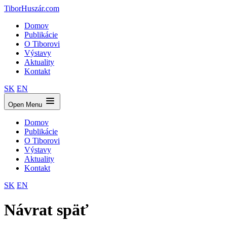
TiborHuszár.com
Domov
Publikácie
O Tiborovi
Výstavy
Aktuality
Kontakt
SK
EN
Open Menu
Domov
Publikácie
O Tiborovi
Výstavy
Aktuality
Kontakt
SK
EN
Návrat späť